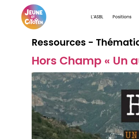
L’ASBL
Positions
Ressources - Thémati
Hors Champ « Un au