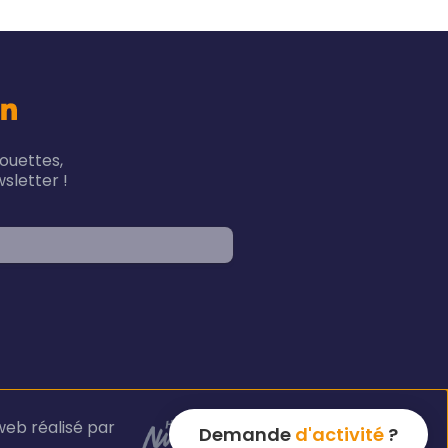
houettes,
sletter !
web réalisé par
Demande
d'activité
?