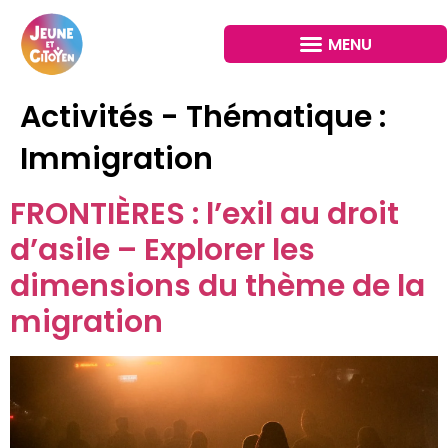
Activités - Thématique :
Immigration
FRONTIÈRES : l’exil au droit
d’asile – Explorer les
dimensions du thème de la
migration